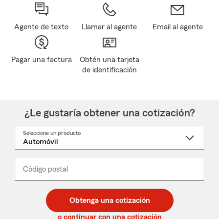
Agente de texto
Llamar al agente
Email al agente
Pagar una factura
Obtén una tarjeta
de identificación
¿Le gustaría obtener una cotización?
Seleccione un producto
Seleccione
un
nombre
de
producto
del
Código postal
Ingresa
Ingresa
_____
menú
un
un
desplegable
código
código
postal
postal
Obtenga una cotización
de
de
5
5
o continuar con una cotización