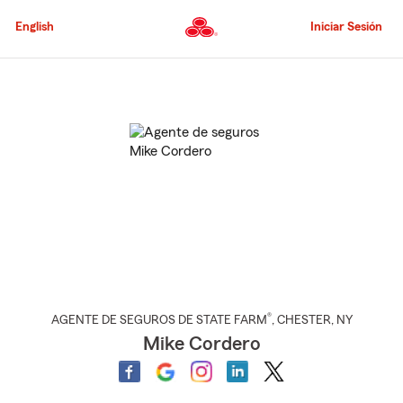
Pasar
al
English
Iniciar Sesión
contenido
principal
Comienzo
del
contenido
principal
®
AGENTE DE SEGUROS DE STATE FARM
,
CHESTER
, NY
Mike Cordero