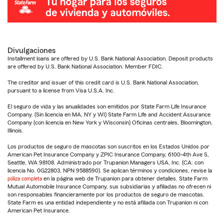
Divulgaciones
Installment loans are offered by U.S. Bank National Association. Deposit products
are offered by U.S. Bank National Association. Member FDIC.
The creditor and issuer of this credit card is U.S. Bank National Association,
pursuant to a license from Visa U.S.A. Inc.
El seguro de vida y las anualidades son emitidos por State Farm Life Insurance
Company. (Sin licencia en MA, NY y WI) State Farm Life and Accident Assurance
Company (con licencia en New York y Wisconsin) Oficinas centrales, Bloomington,
Illinois.
Los productos de seguro de mascotas son suscritos en los Estados Unidos por
American Pet Insurance Company y ZPIC Insurance Company, 6100-4th Ave S,
Seattle, WA 98108. Administrado por Trupanion Managers USA, Inc. (CA: con
licencia No. 0G22803, NPN 9588590). Se aplican términos y condiciones, revise la
póliza completa
en la página web de Trupanion para obtener detalles. State Farm
Mutual Automobile Insurance Company, sus subsidiarias y afiliadas no ofrecen ni
son responsables financieramente por los productos de seguro de mascotas.
State Farm es una entidad independiente y no está afiliada con Trupanion ni con
American Pet Insurance.